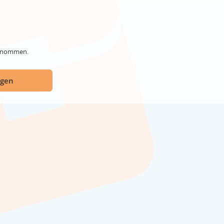
genommen.
ügen