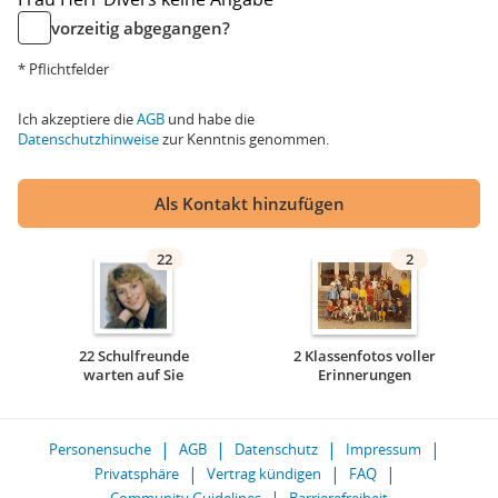
vorzeitig abgegangen?
* Pflichtfelder
Ich akzeptiere die
AGB
und habe die
Datenschutzhinweise
zur Kenntnis genommen.
Als Kontakt hinzufügen
22
2
22 Schulfreunde
2 Klassenfotos voller
warten auf Sie
Erinnerungen
Personensuche
AGB
Datenschutz
Impressum
Privatsphäre
Vertrag kündigen
FAQ