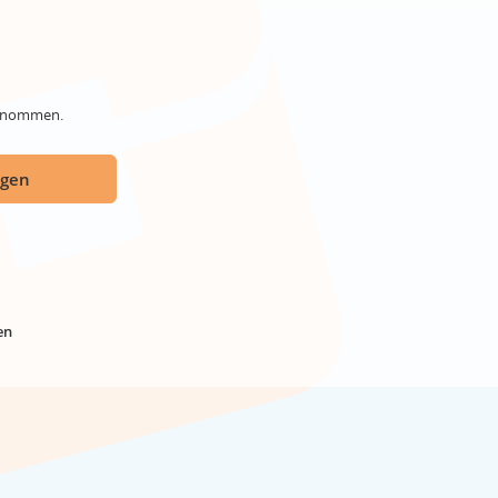
genommen.
ügen
en