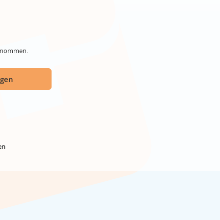
genommen.
ügen
en