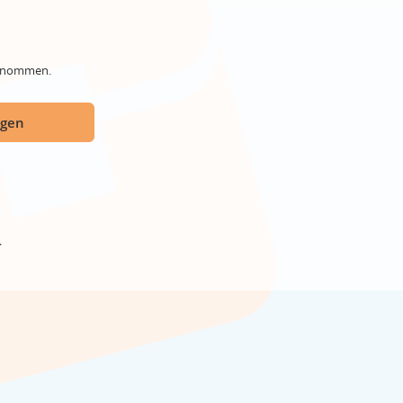
genommen.
ügen
r