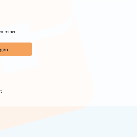
genommen.
ügen
t