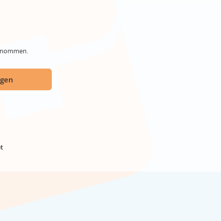
genommen.
ügen
t