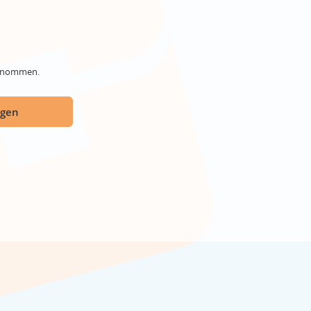
genommen.
ügen