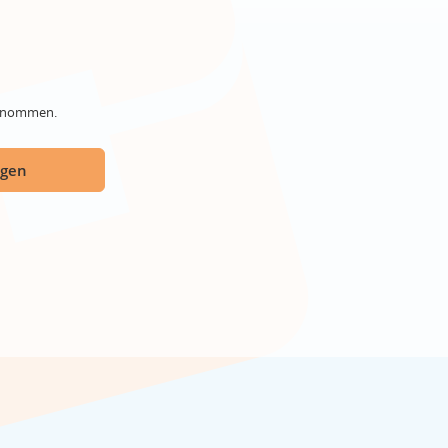
genommen.
ügen