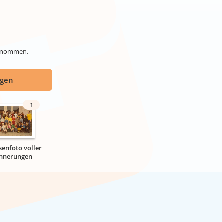
genommen.
ügen
1
senfoto voller
innerungen