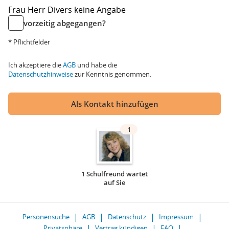
Frau
Herr
Divers
keine Angabe
vorzeitig abgegangen?
* Pflichtfelder
Ich akzeptiere die
AGB
und habe die
Datenschutzhinweise
zur Kenntnis genommen.
Als Kontakt hinzufügen
1
1 Schulfreund wartet
auf Sie
Personensuche
AGB
Datenschutz
Impressum
Privatsphäre
Vertrag kündigen
FAQ