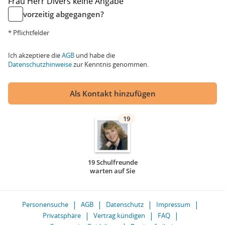
Frau
Herr
Divers
keine Angabe
vorzeitig abgegangen?
* Pflichtfelder
Ich akzeptiere die
AGB
und habe die
Datenschutzhinweise
zur Kenntnis genommen.
Als Kontakt hinzufügen
19
19 Schulfreunde
warten auf Sie
Personensuche
AGB
Datenschutz
Impressum
Privatsphäre
Vertrag kündigen
FAQ