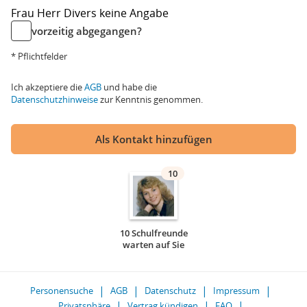
Frau
Herr
Divers
keine Angabe
vorzeitig abgegangen?
* Pflichtfelder
Ich akzeptiere die
AGB
und habe die
Datenschutzhinweise
zur Kenntnis genommen.
Als Kontakt hinzufügen
10
10 Schulfreunde
warten auf Sie
Personensuche
AGB
Datenschutz
Impressum
Privatsphäre
Vertrag kündigen
FAQ