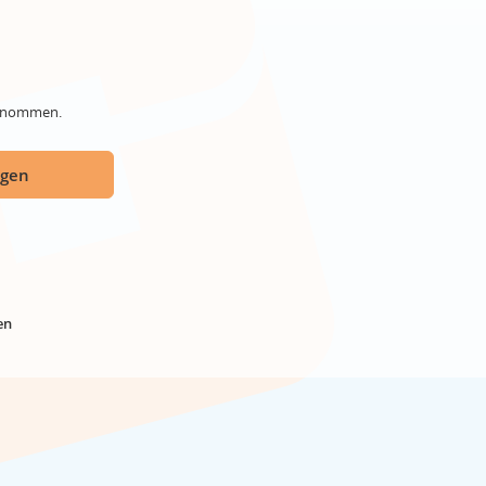
genommen.
ügen
en