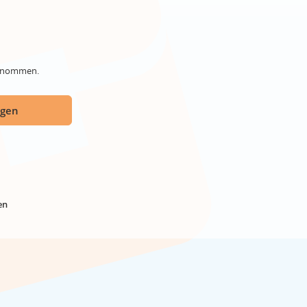
genommen.
ügen
en