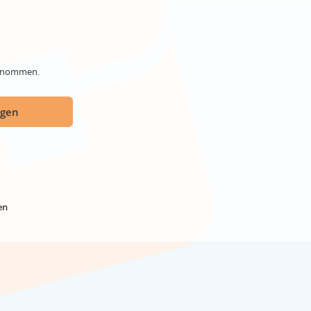
genommen.
ügen
en