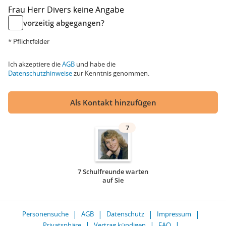
Frau
Herr
Divers
keine Angabe
vorzeitig abgegangen?
* Pflichtfelder
Ich akzeptiere die
AGB
und habe die
Datenschutzhinweise
zur Kenntnis genommen.
Als Kontakt hinzufügen
7
7 Schulfreunde warten
auf Sie
Personensuche
AGB
Datenschutz
Impressum
Privatsphäre
Vertrag kündigen
FAQ