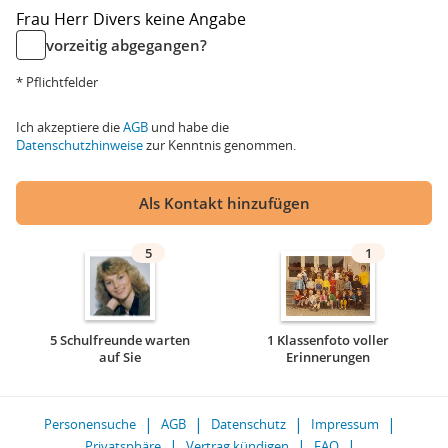
Frau
Herr
Divers
keine Angabe
vorzeitig abgegangen?
* Pflichtfelder
Ich akzeptiere die
AGB
und habe die
Datenschutzhinweise
zur Kenntnis genommen.
Als Kontakt hinzufügen
5
1
5 Schulfreunde warten
1 Klassenfoto voller
auf Sie
Erinnerungen
Personensuche
AGB
Datenschutz
Impressum
Privatsphäre
Vertrag kündigen
FAQ