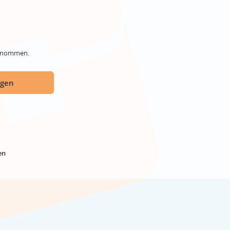
genommen.
ügen
en