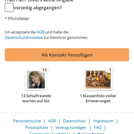
vorzeitig abgegangen?
* Pflichtfelder
Ich akzeptiere die
AGB
und habe die
Datenschutzhinweise
zur Kenntnis genommen.
Als Kontakt hinzufügen
13
1
13 Schulfreunde
1 Klassenfoto voller
warten auf Sie
Erinnerungen
Personensuche
AGB
Datenschutz
Impressum
Privatsphäre
Vertrag kündigen
FAQ