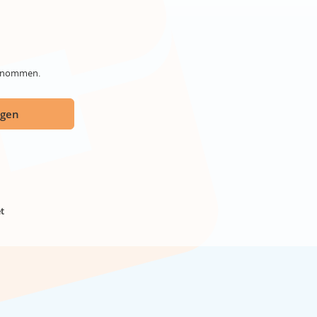
genommen.
ügen
t