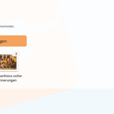
genommen.
ügen
2
senfotos voller
innerungen