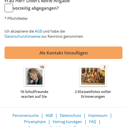
Frau
Herr
Divers
keine Angabe
vorzeitig abgegangen?
* Pflichtfelder
Ich akzeptiere die
AGB
und habe die
Datenschutzhinweise
zur Kenntnis genommen.
Als Kontakt hinzufügen
16
2
16 Schulfreunde
2 Klassenfotos voller
warten auf Sie
Erinnerungen
Personensuche
AGB
Datenschutz
Impressum
Privatsphäre
Vertrag kündigen
FAQ