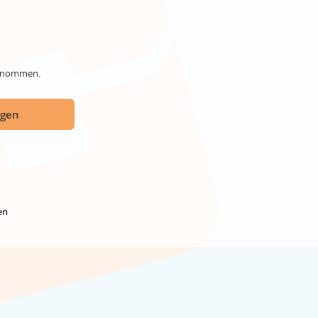
genommen.
ügen
en