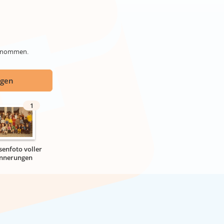
genommen.
ügen
1
senfoto voller
innerungen