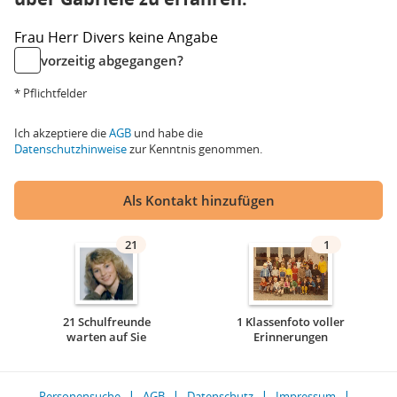
Frau
Herr
Divers
keine Angabe
vorzeitig abgegangen?
* Pflichtfelder
Ich akzeptiere die
AGB
und habe die
Datenschutzhinweise
zur Kenntnis genommen.
Als Kontakt hinzufügen
21
1
21 Schulfreunde
1 Klassenfoto voller
warten auf Sie
Erinnerungen
Personensuche
AGB
Datenschutz
Impressum