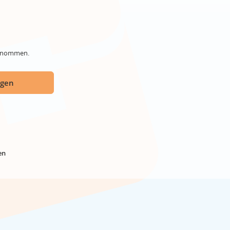
genommen.
ügen
en