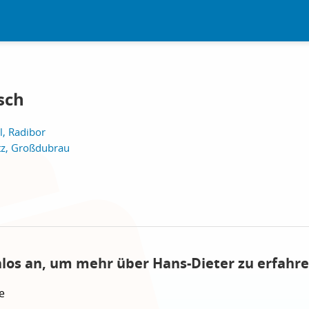
sch
l, Radibor
tz, Großdubrau
nlos an, um mehr über Hans-Dieter zu erfahre
e