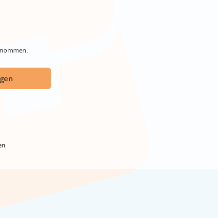
genommen.
ügen
en