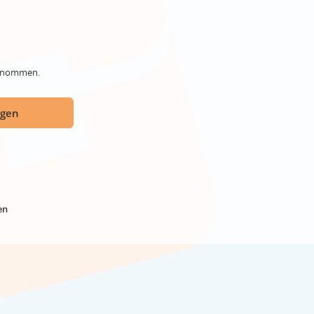
genommen.
ügen
en