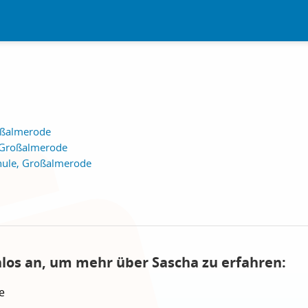
roßalmerode
 Großalmerode
chule, Großalmerode
nlos an, um mehr über Sascha zu erfahren:
e