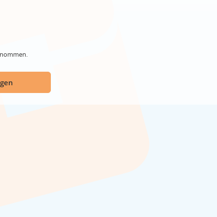
genommen.
ügen