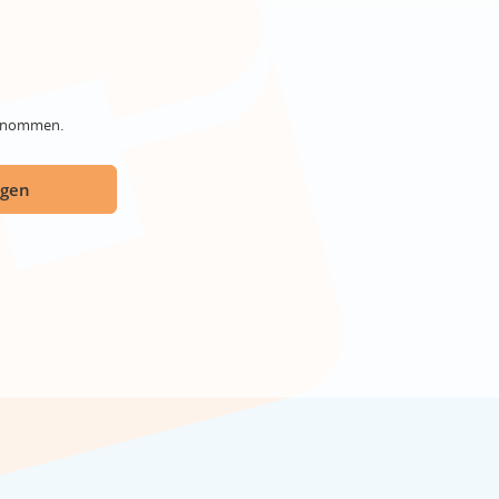
genommen.
ügen