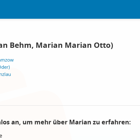
an Behm, Marian Marian Otto)
ramzow
Oder)
nzlau
nlos an, um mehr über Marian zu erfahren:
e