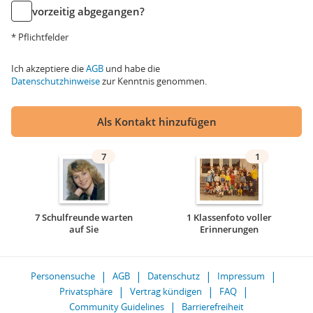
vorzeitig abgegangen?
* Pflichtfelder
Ich akzeptiere die
AGB
und habe die
Datenschutzhinweise
zur Kenntnis genommen.
Als Kontakt hinzufügen
7
1
7 Schulfreunde warten
1 Klassenfoto voller
auf Sie
Erinnerungen
Personensuche
AGB
Datenschutz
Impressum
Privatsphäre
Vertrag kündigen
FAQ
Community Guidelines
Barrierefreiheit