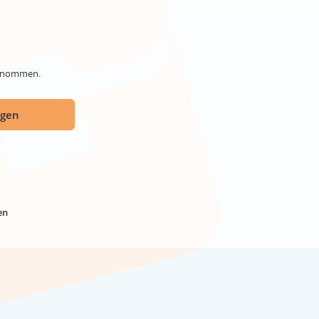
genommen.
ügen
en