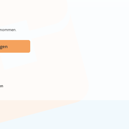
genommen.
ügen
en