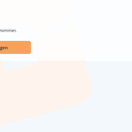
genommen.
ügen