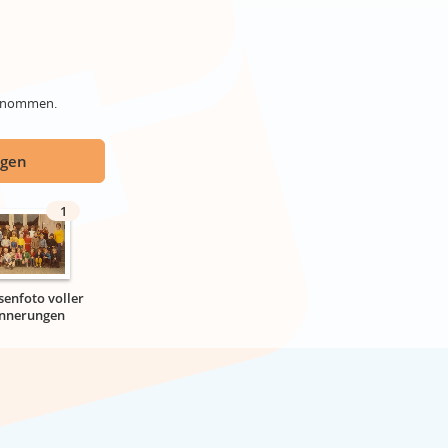
genommen.
ügen
1
senfoto voller
innerungen