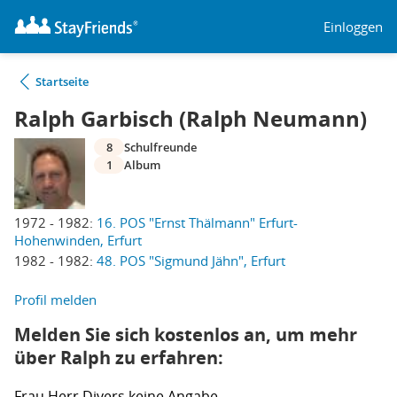
Einloggen
Startseite
Ralph Garbisch (Ralph Neumann)
8
Schulfreunde
1
Album
1972 - 1982:
16. POS "Ernst Thälmann" Erfurt-
Hohenwinden, Erfurt
1982 - 1982:
48. POS "Sigmund Jähn", Erfurt
Profil melden
Melden Sie sich kostenlos an, um mehr
über Ralph zu erfahren:
Frau
Herr
Divers
keine Angabe