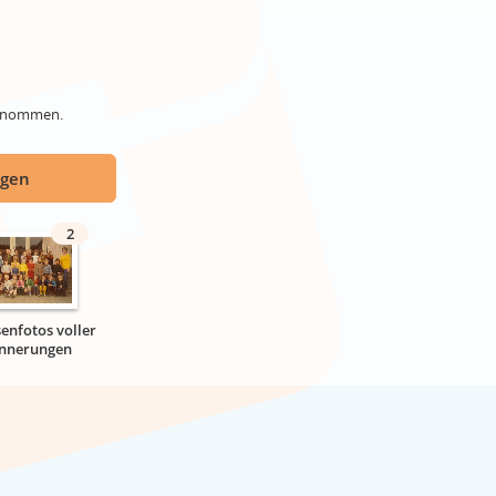
genommen.
ügen
2
senfotos voller
innerungen