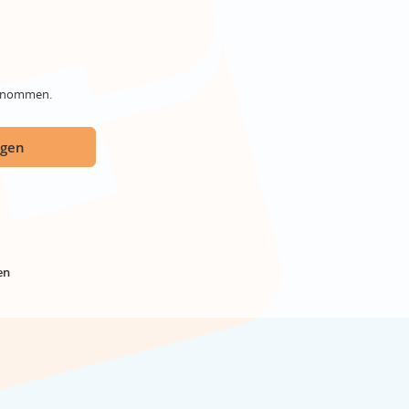
genommen.
ügen
en