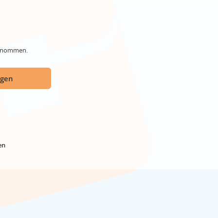
genommen.
ügen
en