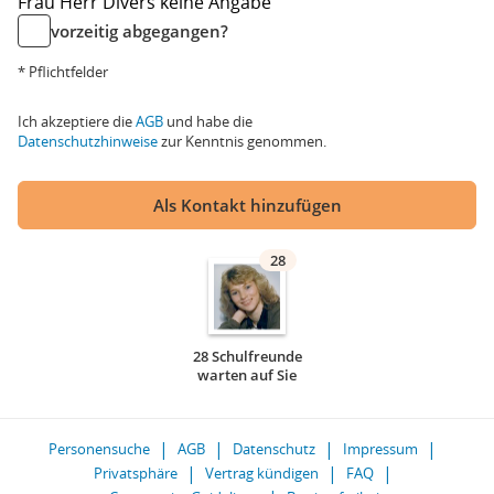
Frau
Herr
Divers
keine Angabe
vorzeitig abgegangen?
* Pflichtfelder
Ich akzeptiere die
AGB
und habe die
Datenschutzhinweise
zur Kenntnis genommen.
Als Kontakt hinzufügen
28
28 Schulfreunde
warten auf Sie
Personensuche
AGB
Datenschutz
Impressum
Privatsphäre
Vertrag kündigen
FAQ