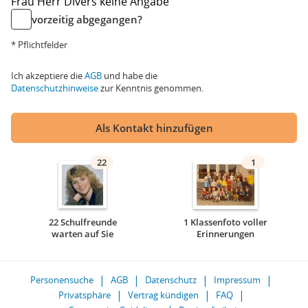
Frau
Herr
Divers
keine Angabe
vorzeitig abgegangen?
* Pflichtfelder
Ich akzeptiere die
AGB
und habe die
Datenschutzhinweise
zur Kenntnis genommen.
Als Kontakt hinzufügen
22
1
22 Schulfreunde
1 Klassenfoto voller
warten auf Sie
Erinnerungen
Personensuche
AGB
Datenschutz
Impressum
Privatsphäre
Vertrag kündigen
FAQ