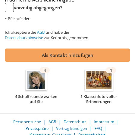
vorzeitig abgegangen?
* Pflichtfelder
Ich akzeptiere die
AGB
und habe die
Datenschutzhinweise
zur Kenntnis genommen.
Als Kontakt hinzufügen
4
1
4 Schulfreunde warten
1 Klassenfoto voller
auf Sie
Erinnerungen
Personensuche
AGB
Datenschutz
Impressum
Privatsphäre
Vertrag kündigen
FAQ