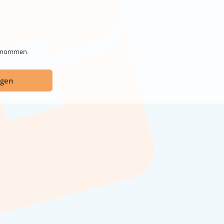
genommen.
ügen