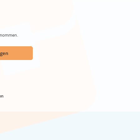
genommen.
ügen
en