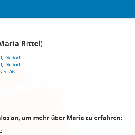
aria Rittel)
f, Diedorf
f, Diedorf
, Neusäß
nlos an, um mehr über Maria zu erfahren:
e