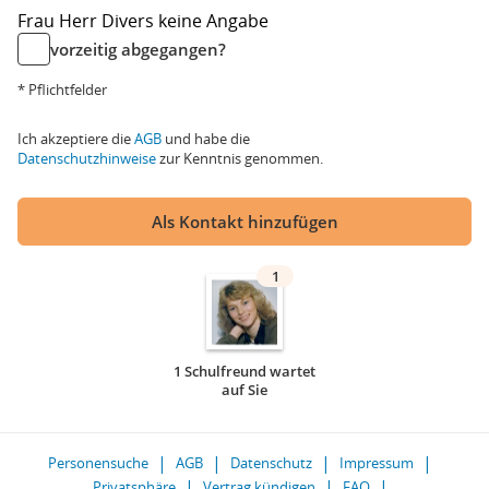
Frau
Herr
Divers
keine Angabe
vorzeitig abgegangen?
* Pflichtfelder
Ich akzeptiere die
AGB
und habe die
Datenschutzhinweise
zur Kenntnis genommen.
Als Kontakt hinzufügen
1
1 Schulfreund wartet
auf Sie
Personensuche
AGB
Datenschutz
Impressum
Privatsphäre
Vertrag kündigen
FAQ