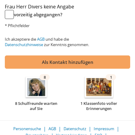
Frau
Herr
Divers
keine Angabe
vorzeitig abgegangen?
* Pflichtfelder
Ich akzeptiere die
AGB
und habe die
Datenschutzhinweise
zur Kenntnis genommen.
Als Kontakt hinzufügen
8
1
8 Schulfreunde warten
1 Klassenfoto voller
auf Sie
Erinnerungen
Personensuche
AGB
Datenschutz
Impressum