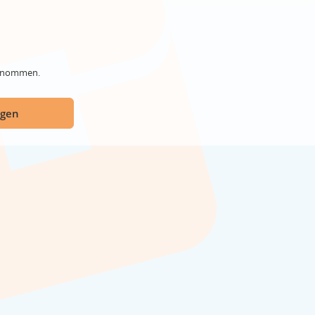
genommen.
ügen