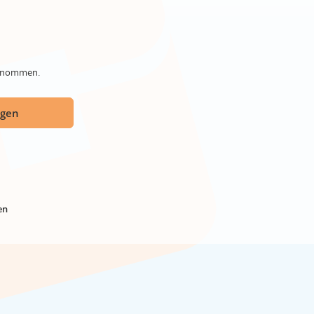
genommen.
ügen
en