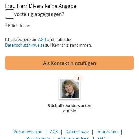
Frau
Herr
Divers
keine Angabe
vorzeitig abgegangen?
* Pflichtfelder
Ich akzeptiere die
AGB
und habe die
Datenschutzhinweise
zur Kenntnis genommen.
Als Kontakt hinzufügen
3
3 Schulfreunde warten
auf Sie
Personensuche
AGB
Datenschutz
Impressum
Privatsphäre
Vertrag kündigen
FAQ